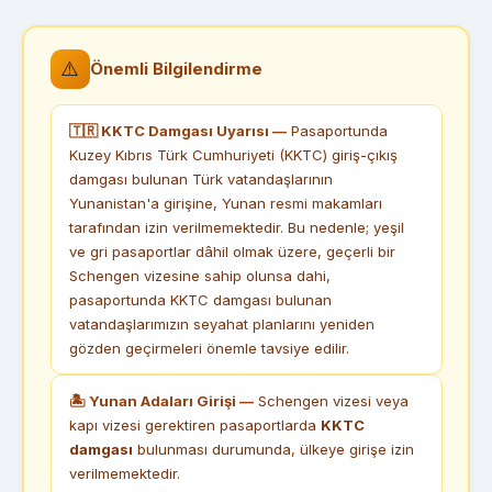
⚠️
Önemli Bilgilendirme
🇹🇷 KKTC Damgası Uyarısı —
Pasaportunda
Kuzey Kıbrıs Türk Cumhuriyeti (KKTC) giriş-çıkış
damgası bulunan Türk vatandaşlarının
Yunanistan'a girişine, Yunan resmi makamları
tarafından izin verilmemektedir. Bu nedenle; yeşil
ve gri pasaportlar dâhil olmak üzere, geçerli bir
Schengen vizesine sahip olunsa dahi,
pasaportunda KKTC damgası bulunan
vatandaşlarımızın seyahat planlarını yeniden
gözden geçirmeleri önemle tavsiye edilir.
🏝 Yunan Adaları Girişi —
Schengen vizesi veya
kapı vizesi gerektiren pasaportlarda
KKTC
damgası
bulunması durumunda, ülkeye girişe izin
verilmemektedir.