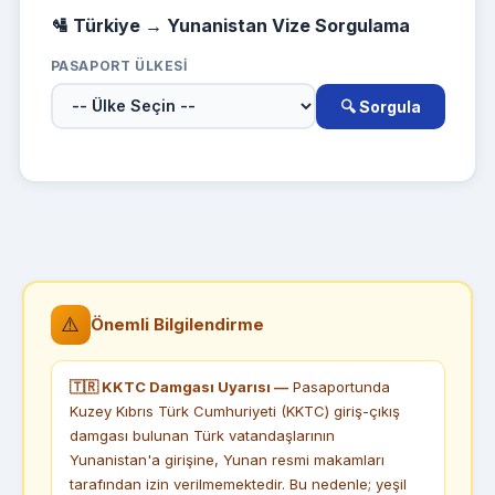
🛂 Türkiye → Yunanistan Vize Sorgulama
PASAPORT ÜLKESI
🔍 Sorgula
⚠️
Önemli Bilgilendirme
🇹🇷 KKTC Damgası Uyarısı —
Pasaportunda
Kuzey Kıbrıs Türk Cumhuriyeti (KKTC) giriş-çıkış
damgası bulunan Türk vatandaşlarının
Yunanistan'a girişine, Yunan resmi makamları
tarafından izin verilmemektedir. Bu nedenle; yeşil