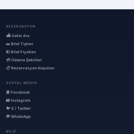
REZERVASYON
⛴ Sefer Ara
🎫 Bilet Tipleri
💶 Bilet Fiyatları
💳 Ödeme Şekilleri
📋 Rezervasyon Koşulları
SOSYAL MEDYA
📘 Facebook
📸 Instagram
🐦 X / Twitter
💬 WhatsApp
BILGI