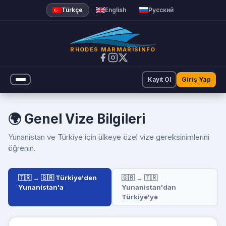
Marmaris Rodos Online Feribot 
Türkçe
English
Русский
RHODES MARMARISINFO
Kayıt Ol
Giriş Yap
🌍 Genel Vize Bilgileri
Yunanistan ve Türkiye için ülkeye özel vize gereksinimlerini
öğrenin.
🇹🇷 → 🇬🇷 Türkiye'den
🇬🇷 → 🇹🇷
Yunanistan'a
Yunanistan'dan
Türkiye'ye