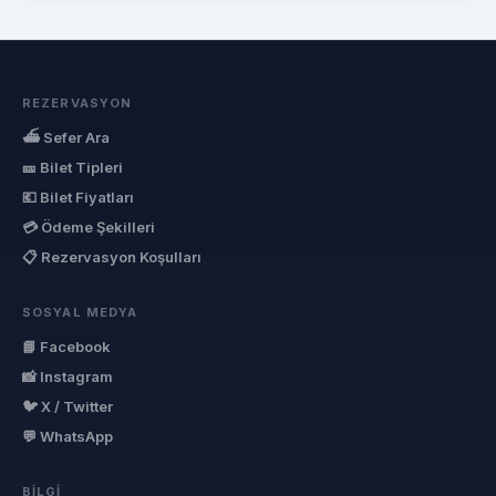
REZERVASYON
⛴ Sefer Ara
🎫 Bilet Tipleri
💶 Bilet Fiyatları
💳 Ödeme Şekilleri
📋 Rezervasyon Koşulları
SOSYAL MEDYA
📘 Facebook
📸 Instagram
🐦 X / Twitter
💬 WhatsApp
BILGI