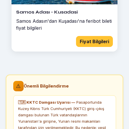
Samos Adası - Kusadasi
Samos Adasın'dan Kuşadası'na feribot bileti
fiyat bilgileri
Fiyat Bilgileri
⚠️
Önemli Bilgilendirme
🇹🇷 KKTC Damgası Uyarısı —
Pasaportunda
Kuzey Kıbrıs Türk Cumhuriyeti (KKTC) giriş-çıkış
damgası bulunan Türk vatandaşlarının
Yunanistan'a girişine, Yunan resmi makamları
tarafından izin verilmemektedir. Bu nedenle; yeşil