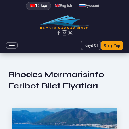
Türkçe
English
Русский
RHODES MARMARISINFO
Kayıt Ol
Giriş Yap
Rhodes Marmarisinfo
Feribot Bilet Fiyatları