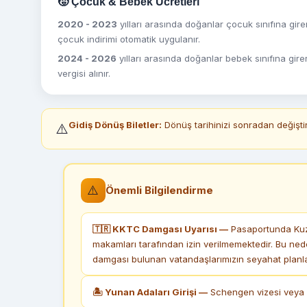
🧒 Çocuk & Bebek Ücretleri
2020 - 2023
yılları arasında doğanlar çocuk sınıfına girer
çocuk indirimi otomatik uygulanır.
2024 - 2026
yılları arasında doğanlar bebek sınıfına gire
vergisi alınır.
Gidiş Dönüş Biletler:
Dönüş tarihinizi sonradan değiştir
⚠️
⚠️
Önemli Bilgilendirme
🇹🇷 KKTC Damgası Uyarısı —
Pasaportunda Kuze
makamları tarafından izin verilmemektedir. Bu ned
damgası bulunan vatandaşlarımızın seyahat planlar
🏝 Yunan Adaları Girişi —
Schengen vizesi veya k