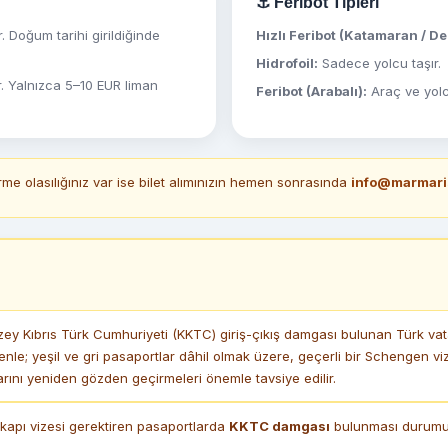
⚓ Feribot Tipleri
. Doğum tarihi girildiğinde
Hızlı Feribot (Katamaran / D
Hidrofoil:
Sadece yolcu taşır.
r. Yalnızca 5–10 EUR liman
Feribot (Arabalı):
Araç ve yolcu
me olasılığınız var ise bilet alımınızın hemen sonrasında
info@marmari
y Kıbrıs Türk Cumhuriyeti (KKTC) giriş-çıkış damgası bulunan Türk vata
enle; yeşil ve gri pasaportlar dâhil olmak üzere, geçerli bir Schengen 
ını yeniden gözden geçirmeleri önemle tavsiye edilir.
apı vizesi gerektiren pasaportlarda
KKTC damgası
bulunması durumund