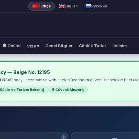
Türkçe
English
Русский
🏨 Oteller
Genel Bilgiler
Günlük Turlar
İletişim
Vize ▾
hodes Marmarisinfo
cy — Belge No: 12195
TURSAB onaylı acentamızın web siteleri üzerinden güvenli bir şekilde bilet alabi
Kültür ve Turizm Bakanlığı
🔒 Güvenli Alışveriş
?