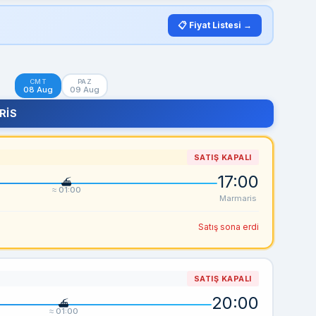
📋 Fiyat Listesi →
CMT
PAZ
08 Aug
09 Aug
RIS
SATIŞ KAPALI
17:00
≈ 01:00
Marmaris
Satış sona erdi
SATIŞ KAPALI
20:00
≈ 01:00