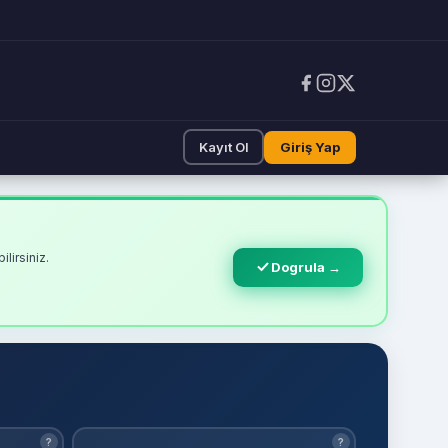
Kayıt Ol
Giriş Yap
lirsiniz.
Dogrula →
?
?