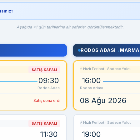
isiniz?
Aşağıda ±1 gün tarihlerine ait seferler görüntülenmektedir.
RODOS ADASI
→
MARMA
⚡ Hızlı Feribot · Sadece Yolcu
SATIŞ KAPALI
09:30
16:00
Rodos Adası
Rodos Adası
08 Ağu 2026
Satış sona erdi
⚡ Hızlı Feribot · Sadece Yolcu
SATIŞ KAPALI
11:30
19:00