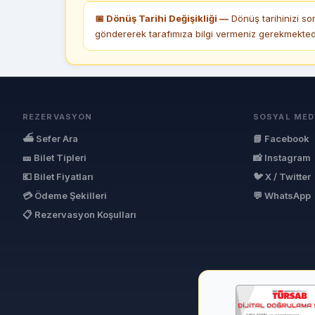
📅 Dönüş Tarihi Değişikliği —
Dönüş tarihinizi so
göndererek tarafımıza bilgi vermeniz gerekmektedi
REZERVASYON
SOSYAL MED
⛴ Sefer Ara
📘 Facebook
🎫 Bilet Tipleri
📸 Instagram
💶 Bilet Fiyatları
🐦 X / Twitter
💳 Ödeme Şekilleri
💬 WhatsApp
📋 Rezervasyon Koşulları