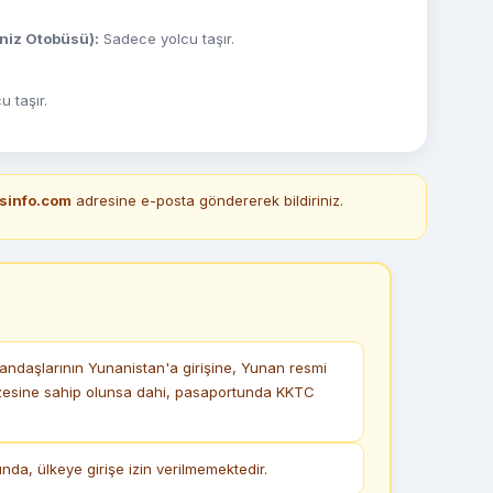
eniz Otobüsü):
Sadece yolcu taşır.
 taşır.
sinfo.com
adresine e-posta göndererek bildiriniz.
ndaşlarının Yunanistan'a girişine, Yunan resmi
vizesine sahip olunsa dahi, pasaportunda KKTC
a, ülkeye girişe izin verilmemektedir.