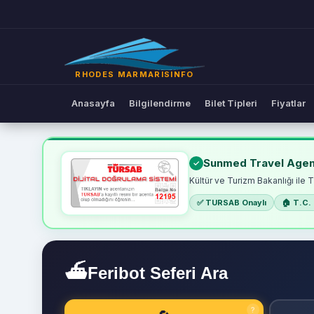
RHODES MARMARISINFO
Anasayfa
Bilgilendirme
Bilet Tipleri
Fiyatlar
Online Feribot Bileti | R
Sunmed Travel Agen
Kültür ve Turizm Bakanlığı ile 
✅ TURSAB Onaylı
🏠 T.C. 
⛴
Feribot Seferi Ara
?