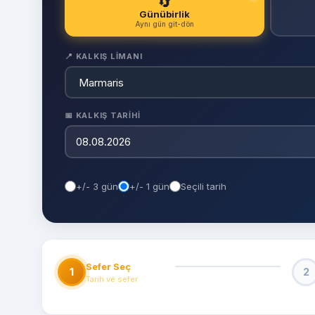
🔄
Günübirlik
Aynı gün git-dön
📍 KALKIŞ LIMANI
📅 KALKIŞ TARIHI
+/- 3 gün
+/- 1 gün
Seçili tarih
Sefer Seç
1
2
Tarih ve sefer