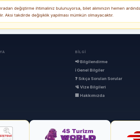
nradan değiştirme ihtimaliniz bulunuyorsa, bilet alımınızın hemen ardın
r. Aksi takdirde değişiklik yapılması mümkün olmayacaktır.
YA
BILGI
📢 Bilgilendirme
ℹ Genel Bilgiler
❓ Sıkça Sorulan Sorular
🛂 Vize Bilgileri
🏢 Hakkımızda