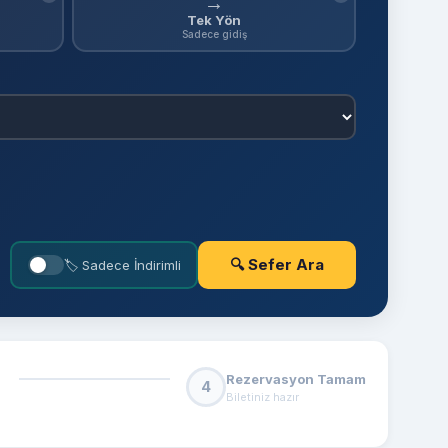
→
Tek Yön
Sadece gidiş
🔍 Sefer Ara
🏷 Sadece İndirimli
Rezervasyon Tamam
4
Biletiniz hazır