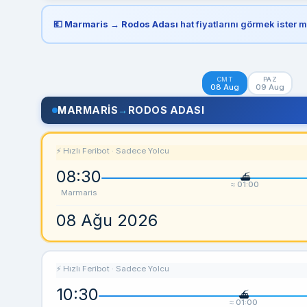
💶
Marmaris → Rodos Adası
hat fiyatlarını görmek ister m
CMT
PAZ
08 Aug
09 Aug
MARMARIS
→
RODOS ADASI
⚡ Hızlı Feribot · Sadece Yolcu
08:30
≈ 01:00
Marmaris
08 Ağu 2026
⚡ Hızlı Feribot · Sadece Yolcu
10:30
≈ 01:00