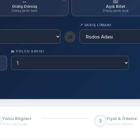
↔
📅
Gidiş Dönüş
Açık Bilet
Dönüş tarihi belli
Dönüş tarihi açık
📍 VARIŞ LIMANI
⇄
👥 YOLCU SAYISI
Yolcu Bilgileri
Fiyat & Ödeme
3
Yolcu detayları
Güvenli ödeme